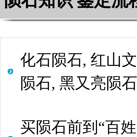
陨石知识 鉴定流
化石陨石, 红山文
陨石, 黑又亮陨
买陨石前到“百