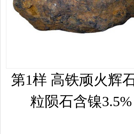
第1样 高铁顽火辉
粒陨石含镍3.5%